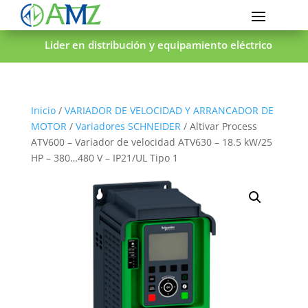
Lider en distribución y equipamiento eléctrico
Inicio
/
VARIADOR DE VELOCIDAD Y ARRANCADOR DE
MOTOR
/
Variadores SCHNEIDER
/ Altivar Process
ATV600 – Variador de velocidad ATV630 – 18.5 kW/25
HP – 380…480 V – IP21/UL Tipo 1