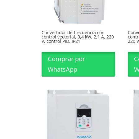
Convertidor de frecuencia con
Conve
control vectorial, 0,4 kW, 2,1 A, 220
contr
V, control PID, IP21
220 V
Comprar por
C
WhatsApp
W